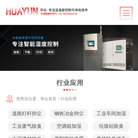
华云首页
产品中心
行业应用
客户案例
行业应用
技术服务
华云资讯
您所在位置：
华云首页
>
行业应用
关于华云
道路灯杆抑尘
钢铁冶金抑尘
工业车间加湿
联系华云
工业废气除臭
空调箱加湿
垃圾站除臭